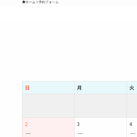
ホーム
予約フォーム
日
月
火
2
3
4
－
－
－