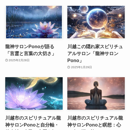
龍神サロンPonoが語る
川越この隠れ家スピリチュ
「言霊と言葉の大切さ」
アルサロン「龍神サロン
Pono」
2025年2月28日
2025年1月29日
川越市のスピリチュアル龍
川越市のスピリチュアル龍
神サロンPonoと自分軸・
神サロンPonoと瞑想：心